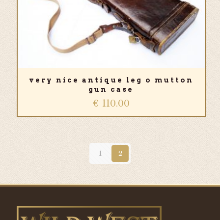
very nice antique leg o mutton
gun case
€
110.00
1
2