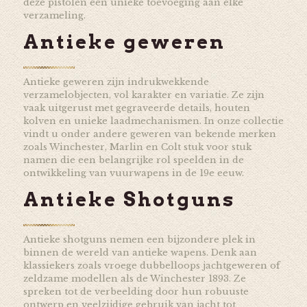
deze pistolen een unieke toevoeging aan elke
verzameling.
Antieke geweren
Antieke geweren zijn indrukwekkende
verzamelobjecten, vol karakter en variatie. Ze zijn
vaak uitgerust met gegraveerde details, houten
kolven en unieke laadmechanismen. In onze collectie
vindt u onder andere geweren van bekende merken
zoals Winchester, Marlin en Colt stuk voor stuk
namen die een belangrijke rol speelden in de
ontwikkeling van vuurwapens in de 19e eeuw.
Antieke Shotguns
Antieke shotguns nemen een bijzondere plek in
binnen de wereld van antieke wapens. Denk aan
klassiekers zoals vroege dubbelloops jachtgeweren of
zeldzame modellen als de Winchester 1893. Ze
spreken tot de verbeelding door hun robuuste
ontwerp en veelzijdige gebruik van jacht tot