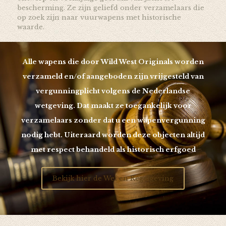
bescherming. Ze zijn geliefd onder verzamelaars die
op zoek zijn naar vuurwapens met historische
waarde.
Alle wapens die door Wild West Originals worden
verzameld en/of aangeboden zijn vrijgesteld van
vergunningplicht volgens de Nederlandse
wetgeving. Dat maakt ze toegankelijk voor
verzamelaars zonder dat u een wapenvergunning
nodig hebt. Uiteraard worden deze objecten altijd
met respect behandeld als historisch erfgoed
Bekijk hier de Wet en Regelgeving