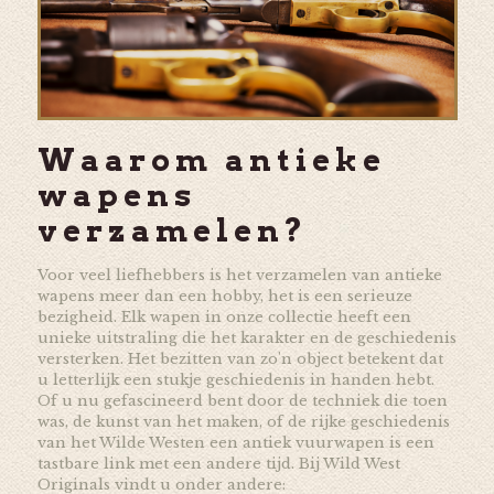
Waarom antieke
wapens
verzamelen?
Voor veel liefhebbers is het verzamelen van antieke
wapens meer dan een hobby, het is een serieuze
bezigheid. Elk wapen in onze collectie heeft een
unieke uitstraling die het karakter en de geschiedenis
versterken. Het bezitten van zo'n object betekent dat
u letterlijk een stukje geschiedenis in handen hebt.
Of u nu gefascineerd bent door de techniek die toen
was, de kunst van het maken, of de rijke geschiedenis
van het Wilde Westen een antiek vuurwapen is een
tastbare link met een andere tijd. Bij Wild West
Originals vindt u onder andere: