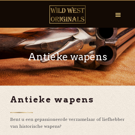
Antieke wapens
Antieke wapens
Bent u een gepassioneerde verzamelaar of liefhebber
van historische wapens?