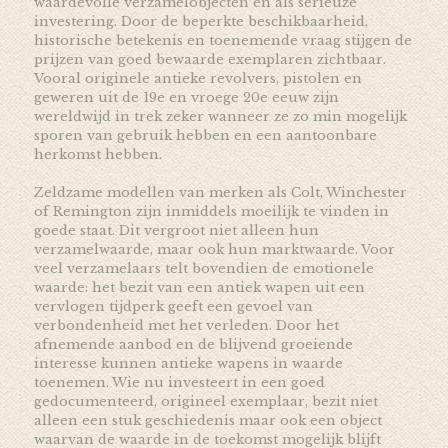
waardevolle verzamelobjecten en als serieuze
investering. Door de beperkte beschikbaarheid,
historische betekenis en toenemende vraag stijgen de
prijzen van goed bewaarde exemplaren zichtbaar.
Vooral originele antieke revolvers, pistolen en
geweren uit de 19e en vroege 20e eeuw zijn
wereldwijd in trek zeker wanneer ze zo min mogelijk
sporen van gebruik hebben en een aantoonbare
herkomst hebben.
Zeldzame modellen van merken als Colt, Winchester
of Remington zijn inmiddels moeilijk te vinden in
goede staat. Dit vergroot niet alleen hun
verzamelwaarde, maar ook hun marktwaarde. Voor
veel verzamelaars telt bovendien de emotionele
waarde: het bezit van een antiek wapen uit een
vervlogen tijdperk geeft een gevoel van
verbondenheid met het verleden. Door het
afnemende aanbod en de blijvend groeiende
interesse kunnen antieke wapens in waarde
toenemen. Wie nu investeert in een goed
gedocumenteerd, origineel exemplaar, bezit niet
alleen een stuk geschiedenis maar ook een object
waarvan de waarde in de toekomst mogelijk blijft