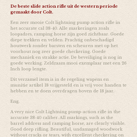
De beste slide action rifle uit de western periode
gemaakt door Colt.
Een zeer mooie Colt lightning pump action rifle in
het accurate cal 38-40. Alle markeringen zoals
loopadres, ramping horse zijn goed zichtbaar. Goede
diepe trekken en velden. Prachtig onbeschadigd
houtwerk zonder barsten en scheuren met op het
voorhout nog zeer goede checkering. Goede
mechaniek en strakke actie. De beveiliging is nog in
goede werking. Zeldzaam mooi exemplaar met een 26
Inch loop lengte.
Dit verzamel item is in de regeling wapens en
munitie artikel 18 vrijgesteld en is vrij voor handen te
hebben en te doen overdragen boven de 18 jaar.
Eng.
A very nice Colt Lightning pump-action rifle in the
accurate 38-40 caliber. All markings, such as the
barrel address and ramping horse, are clearly visible.
Good deep rifling. Beautiful, undamaged woodwork
without cracks or tears, with excellent checkering on