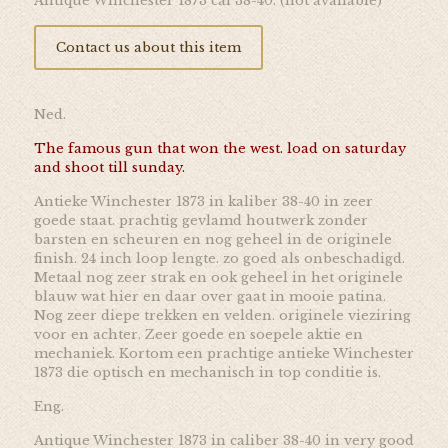
Antique Winchester 1873 cal 38-40. (not available)
Contact us about this item
Ned.
The famous gun that won the west. load on saturday
and shoot till sunday.
Antieke Winchester 1873 in kaliber 38-40 in zeer
goede staat. prachtig gevlamd houtwerk zonder
barsten en scheuren en nog geheel in de originele
finish. 24 inch loop lengte. zo goed als onbeschadigd.
Metaal nog zeer strak en ook geheel in het originele
blauw wat hier en daar over gaat in mooie patina.
Nog zeer diepe trekken en velden. originele vieziring
voor en achter. Zeer goede en soepele aktie en
mechaniek. Kortom een prachtige antieke Winchester
1873 die optisch en mechanisch in top conditie is.
Eng.
Antique Winchester 1873 in caliber 38-40 in very good