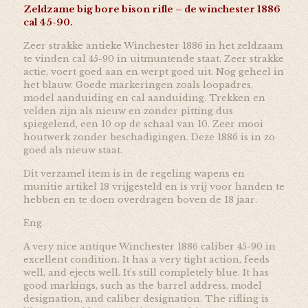
Zeldzame big bore bison rifle – de winchester 1886
cal 45-90.
Zeer strakke antieke Winchester 1886 in het zeldzaam
te vinden cal 45-90 in uitmuntende staat. Zeer strakke
actie, voert goed aan en werpt goed uit. Nog geheel in
het blauw. Goede markeringen zoals loopadres,
model aanduiding en cal aanduiding. Trekken en
velden zijn als nieuw en zonder pitting dus
spiegelend, een 10 op de schaal van 10. Zeer mooi
houtwerk zonder beschadigingen. Deze 1886 is in zo
goed als nieuw staat.
Dit verzamel item is in de regeling wapens en
munitie artikel 18 vrijgesteld en is vrij voor handen te
hebben en te doen overdragen boven de 18 jaar.
Eng.
A very nice antique Winchester 1886 caliber 45-90 in
excellent condition. It has a very tight action, feeds
well, and ejects well. It’s still completely blue. It has
good markings, such as the barrel address, model
designation, and caliber designation. The rifling is