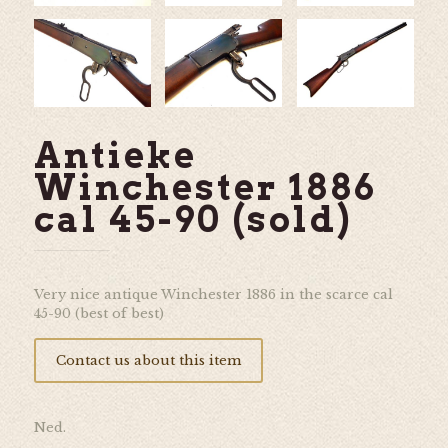
Antieke
Winchester 1886
cal 45-90 (sold)
Very nice antique Winchester 1886 in the scarce cal
45-90 (best of best)
Contact us about this item
Ned.