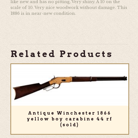
like new and has no pitting, Very shiny. A 10 on the
scale of 10. Very nice woodwork without damage. This
1886 is in near-new condition.
Related Products
Antique Winchester 1866
yellow boy carabine 44 rf
(sold)