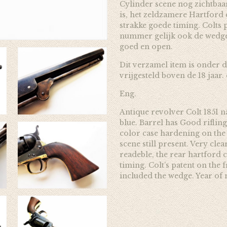
Cylinder scene nog zichtbaar
is, het zeldzamere Hartford 
strakke goede timing. Colts 
nummer gelijk ook de wedge.
goed en open.
Dit verzamel item is onder d
vrijgesteld boven de 18 jaar.
Eng.
Antique revolver Colt 1851 n
blue. Barrel has Good rifling
color case hardening on the
scene still present. Very clea
readeble, the rear hartford c
timing. Colt’s patent on the
included the wedge. Year of 