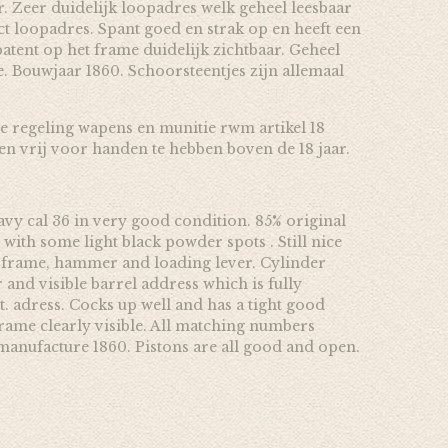
. Zeer duidelijk loopadres welk geheel leesbaar
ct loopadres. Spant goed en strak op en heeft een
patent op het frame duidelijk zichtbaar. Geheel
 Bouwjaar 1860. Schoorsteentjes zijn allemaal
e regeling wapens en munitie rwm artikel 18
 en vrij voor handen te hebben boven de 18 jaar.
avy cal 36 in very good condition. 85% original
 with some light black powder spots . Still nice
 frame, hammer and loading lever. Cylinder
r and visible barrel address which is fully
t. adress. Cocks up well and has a tight good
 frame clearly visible. All matching numbers
manufacture 1860. Pistons are all good and open.