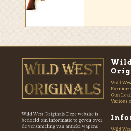
Wil
Orig
Wild Wes
Furnitur
Gun Leat
Various c
Wild West Originals Deze website is
Inf
bedoeld om informatie te geven over
de verzameling van antieke wapens
Wild Wes