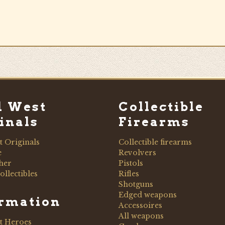
d West
Collectible
inals
Firearms
t Originals
Collectible firearms
e
Revolvers
her
Pistols
ollectibles
Rifles
Shotguns
Edged weapons
ormation
Accessoires
All weapons
t Heroes