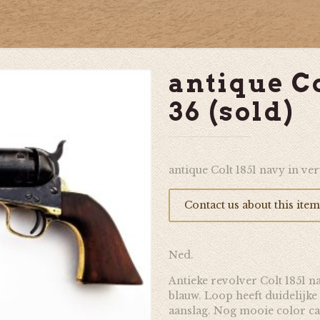
antique Co
36 (sold)
antique Colt 1851 navy in ver
Contact us about this item
Ned.
Antieke revolver Colt 1851 na
blauw. Loop heeft duidelijke
aanslag. Nog mooie color ca