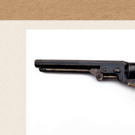
by
Fmeaddons