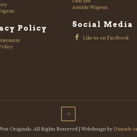
Gun law
ory
Antieke Wapens
Wapens
Social Media
acy Policy
Like us on Facebook
Statement
Policy
est Originals. All Rights Reserved | Webdesign by
Dimade o