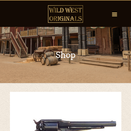
Shop
by
Fmeaddons