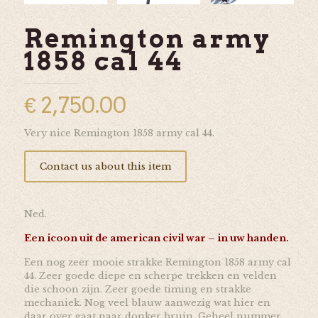
Remington army
1858 cal 44
€
2,750.00
Very nice Remington 1858 army cal 44.
Contact us about this item
Ned.
Een icoon uit de american civil war – in uw handen.
Een nog zeer mooie strakke Remington 1858 army cal
44. Zeer goede diepe en scherpe trekken en velden
die schoon zijn. Zeer goede timing en strakke
mechaniek. Nog veel blauw aanwezig wat hier en
daar over gaat naar donker bruin. Geheel nummer