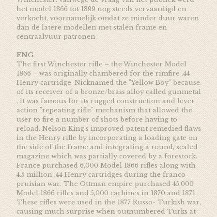
het model 1866 tot 1899 nog steeds vervaardigd en
verkocht, voornamelijk omdat ze minder duur waren
dan de latere modellen met stalen frame en
centraalvuur patronen.
ENG
The first Winchester rifle – the Winchester Model
1866 – was originally chambered for the rimfire .44
Henry cartridge. Nicknamed the "Yellow Boy" because
of its receiver of a bronze/brass alloy called gunmetal
, it was famous for its rugged construction and lever
action "repeating rifle" mechanism that allowed the
user to fire a number of shots before having to
reload. Nelson King's improved patent remedied flaws
in the Henry rifle by incorporating a loading gate on
the side of the frame and integrating a round, sealed
magazine which was partially covered by a forestock.
France purchased 6,000 Model 1866 rifles along with
4.5 million .44 Henry cartridges during the franco-
pruisian war. The Ottman empire purchased 45,000
Model 1866 rifles and 5,000 carbines in 1870 and 1871.
These rifles were used in the 1877 Russo- Turkish war,
causing much surprise when outnumbered Turks at