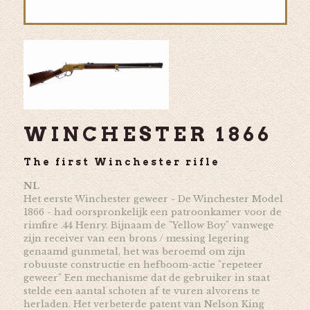
WINCHESTER 1866
The first Winchester rifle
NL
Het eerste Winchester geweer - De Winchester Model
1866 - had oorspronkelijk een patroonkamer voor de
rimfire .44 Henry. Bijnaam de "Yellow Boy" vanwege
zijn receiver van een brons / messing legering
genaamd gunmetal, het was beroemd om zijn
robuuste constructie en hefboom-actie "repeteer
geweer" Een mechanisme dat de gebruiker in staat
stelde een aantal schoten af te vuren alvorens te
herladen. Het verbeterde patent van Nelson King