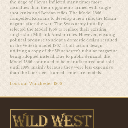
the siege of Plevna inflicted many times more
casualties than their opponents armed with single-
shot krnka and Berdan rifles. The Model 1866
compelled Russians to develop a new rifle, the Mosin-
nagant, after the war. The Swiss army initially
selected the Model 1866 to replace their existing
single-shot Milbank-Amsler rifles. However, ensuing
political pressure to adopt a domestic design resulted
in the Vetterli model 1867, a bolt-action design
utilizing a copy of the Winchester's tubular magazine,
being adopted instead. Due to public demand, the
Model 1866 continued to be manufactured and sold
until 1899, mainly because they were less expensive
than the later steel-framed centerfire models.
Look our Winchester 1866