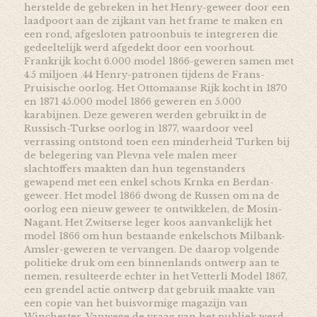
herstelde de gebreken in het Henry-geweer door een
laadpoort aan de zijkant van het frame te maken en
een rond, afgesloten patroonbuis te integreren die
gedeeltelijk werd afgedekt door een voorhout.
Frankrijk kocht 6.000 model 1866-geweren samen met
4.5 miljoen .44 Henry-patronen tijdens de Frans-
Pruisische oorlog. Het Ottomaanse Rijk kocht in 1870
en 1871 45.000 model 1866 geweren en 5.000
karabijnen. Deze geweren werden gebruikt in de
Russisch-Turkse oorlog in 1877, waardoor veel
verrassing ontstond toen een minderheid Turken bij
de belegering van Plevna vele malen meer
slachtoffers maakten dan hun tegenstanders
gewapend met een enkel schots Krnka en Berdan-
geweer. Het model 1866 dwong de Russen om na de
oorlog een nieuw geweer te ontwikkelen, de Mosin-
Nagant. Het Zwitserse leger koos aanvankelijk het
model 1866 om hun bestaande enkelschots Milbank-
Amsler-geweren te vervangen. De daarop volgende
politieke druk om een binnenlands ontwerp aan te
nemen, resulteerde echter in het Vetterli Model 1867,
een grendel actie ontwerp dat gebruik maakte van
een copie van het buisvormige magazijn van
Winchester. Vanwege de vraag van het publiek werd