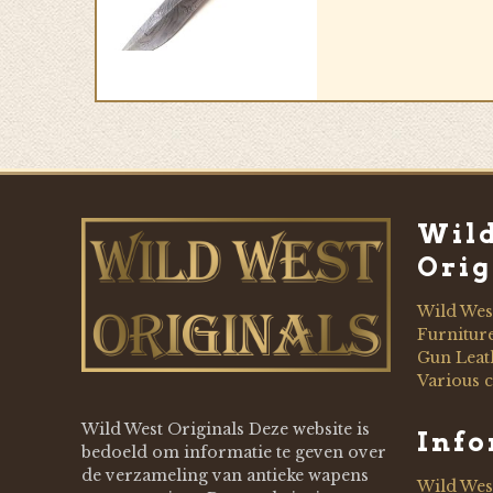
Wil
Orig
Wild Wes
Furnitur
Gun Leat
Various c
Wild West Originals Deze website is
Inf
bedoeld om informatie te geven over
de verzameling van antieke wapens
Wild Wes