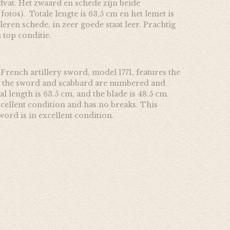
dvat. Het zwaard en schede zijn beide
tos). Totale lengte is 63,5 cm en het lemet is
eren schede, in zeer goede staat leer. Prachtig
n top conditie.
French artillery sword, model 1771, features the
h the sword and scabbard are numbered and
l length is 63.5 cm, and the blade is 48.5 cm.
xcellent condition and has no breaks. This
sword is in excellent condition.