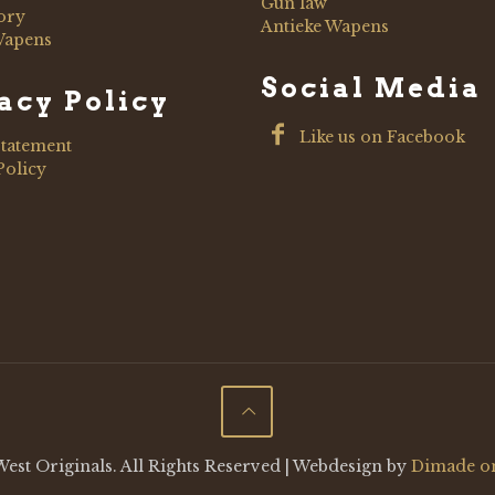
Gun law
ory
Antieke Wapens
Wapens
Social Media
acy Policy
Like us on Facebook
Statement
Policy
est Originals. All Rights Reserved | Webdesign by
Dimade o