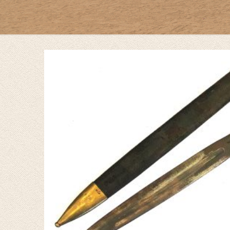
by
Fmeaddons