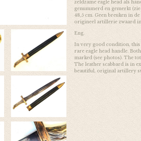
zeldzame eagle head als han
genummerd en gemerkt (zie fo
48,5 cm. Geen breuken in de l
origineel artillerie zwaard i
Eng.
In very good condition, this 
rare eagle head handle. Bot
marked (see photos). The tota
The leather scabbard is in e
beautiful, original artillery 