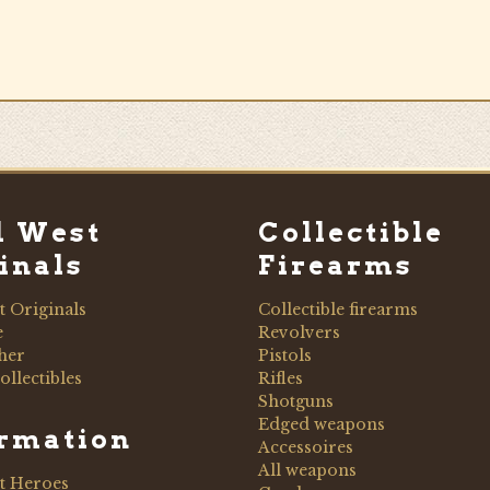
d West
Collectible
inals
Firearms
t Originals
Collectible firearms
e
Revolvers
her
Pistols
ollectibles
Rifles
Shotguns
Edged weapons
ormation
Accessoires
All weapons
t Heroes