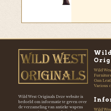
Wil
Orig
Wild Wes
Furnitur
Gun Leat
Various c
Wild West Originals Deze website is
Inf
bedoeld om informatie te geven over
de verzameling van antieke wapens
Wild Wes