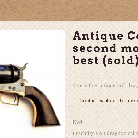
Antique C
second mod
best (sold
A very fine antique Colt drag
Contact us about this item
Ned.
Prachtige Colt dragoon cal 