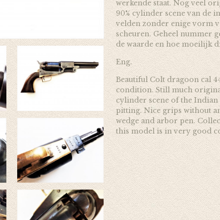
werkende staat. Nog veel ori
90% cylinder scene van de i
velden zonder enige vorm va
scheuren. Geheel nummer ge
de waarde en hoe moeilijk di
Eng.
Beautiful Colt dragoon cal 
condition. Still much origin
cylinder scene of the Indian
pitting. Nice grips without 
wedge and arbor pen. Collect
this model is in very good c