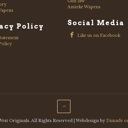
Gun law
ory
Antieke Wapens
Wapens
Social Media
acy Policy
Like us on Facebook
Statement
Policy
est Originals. All Rights Reserved | Webdesign by
Dimade o