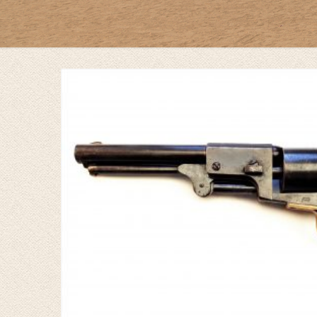
by
Fmeaddons