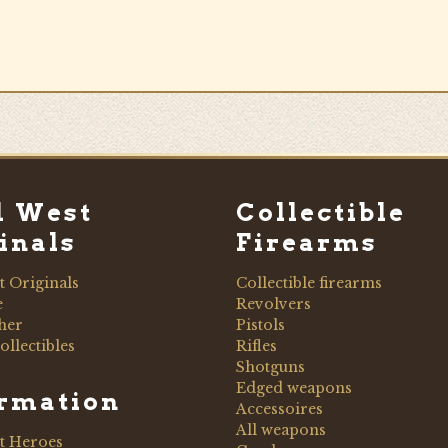
d West
Collectible
inals
Firearms
t Originals
Collectible firearms
e
Revolvers
her
Pistols
ollectibles
Rifles
Shotguns
Edged weapons
ormation
Accessoires
All weapons
t Heroes