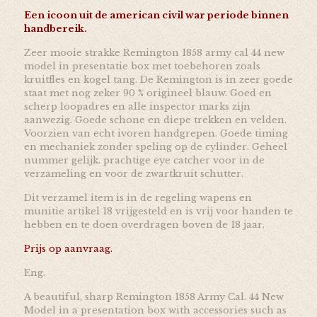
Een icoon uit de american civil war periode binnen
handbereik.
Zeer mooie strakke Remington 1858 army cal 44 new
model in presentatie box met toebehoren zoals
kruitfles en kogel tang. De Remington is in zeer goede
staat met nog zeker 90 % origineel blauw. Goed en
scherp loopadres en alle inspector marks zijn
aanwezig. Goede schone en diepe trekken en velden.
Voorzien van echt ivoren handgrepen. Goede timing
en mechaniek zonder speling op de cylinder. Geheel
nummer gelijk. prachtige eye catcher voor in de
verzameling en voor de zwartkruit schutter.
Dit verzamel item is in de regeling wapens en
munitie artikel 18 vrijgesteld en is vrij voor handen te
hebben en te doen overdragen boven de 18 jaar.
Prijs op aanvraag.
Eng.
A beautiful, sharp Remington 1858 Army Cal. 44 New
Model in a presentation box with accessories such as