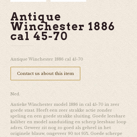
Antique
Winchester 1886
cal 45-70
Antique Winchester 1886 cal 45-70
Contact us about this item
Ned.
Antieke Winchester model 1886 in cal 45-70 in zeer
goede staat. Heeft een zeer strakke actie zonder
speling en een goede strakke sluiting. Goede leesbare
kaliber en model aanduiding en scherp leesbaar loop
adres. Geweer zit nog zo goed als geheel in het
originele blauw, ongeveer 90 tot 95%. Goede scherpe