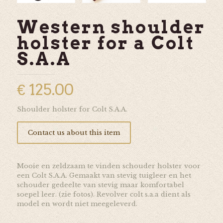
Western shoulder
holster for a Colt
S.A.A
€
125.00
Shoulder holster for Colt S.A.A.
Contact us about this item
Mooie en zeldzaam te vinden schouder holster voor
een Colt S.A.A. Gemaakt van stevig tuigleer en het
schouder gedeelte van stevig maar komfortabel
soepel leer. (zie fotos). Revolver colt s.a.a dient als
model en wordt niet meegeleverd.