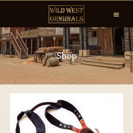
Shop
by
Fmeaddons