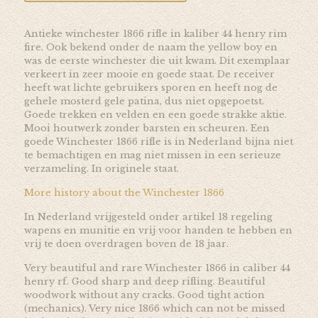
Antieke winchester 1866 rifle in kaliber 44 henry rim
fire. Ook bekend onder de naam the yellow boy en
was de eerste winchester die uit kwam. Dit exemplaar
verkeert in zeer mooie en goede staat. De receiver
heeft wat lichte gebruikers sporen en heeft nog de
gehele mosterd gele patina, dus niet opgepoetst.
Goede trekken en velden en een goede strakke aktie.
Mooi houtwerk zonder barsten en scheuren. Een
goede Winchester 1866 rifle is in Nederland bijna niet
te bemachtigen en mag niet missen in een serieuze
verzameling. In originele staat.
More history about the Winchester 1866
In Nederland vrijgesteld onder artikel 18 regeling
wapens en munitie en vrij voor handen te hebben en
vrij te doen overdragen boven de 18 jaar.
Very beautiful and rare Winchester 1866 in caliber 44
henry rf. Good sharp and deep rifling. Beautiful
woodwork without any cracks. Good tight action
(mechanics). Very nice 1866 which can not be missed